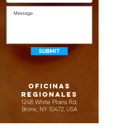
SUBMIT
OFICINAS
REGIONALES
1248 White Plains Rd.
Bronx, NY 10472, USA